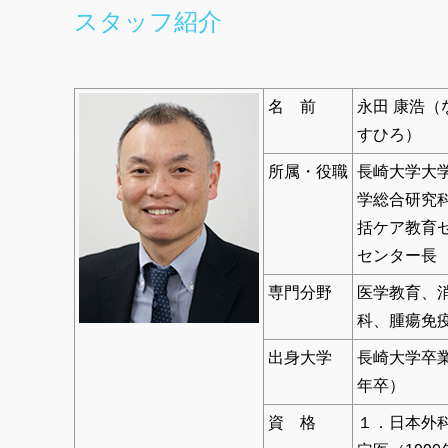
スタッフ紹介
名 前
永田 康浩（
すひろ）
所属・役職
長崎大学大
学総合研究
括ケア教育
センター長
専門分野
医学教育、
科、腫瘍免
出身大学
長崎大学卒業
年卒）
資 格
１．日本外