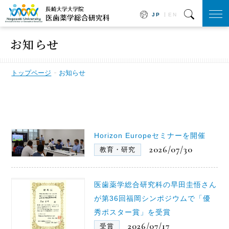
JP
EN
togg
navi
お知らせ
トップページ
お知らせ
Horizon Europeセミナーを開催
2026/07/30
教育・研究
医歯薬学総合研究科の早田圭悟さん
が第36回福岡シンポジウムで「優
秀ポスター賞」を受賞
2026/07/17
受賞