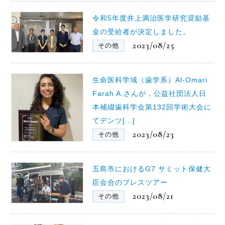
令和5年度井上満治医学研究奨励基
金の受給者が決定しました。
2023/08/25
その他
生命医科学域（歯学系）Al-Omari
Farah A.さんが，公益社団法人日
本補綴歯科学会第132回学術大会に
てデンツ[...]
2023/08/23
その他
五島市におけるG7 サミット保健⼤
⾂会合のプレスツアー
2023/08/21
その他