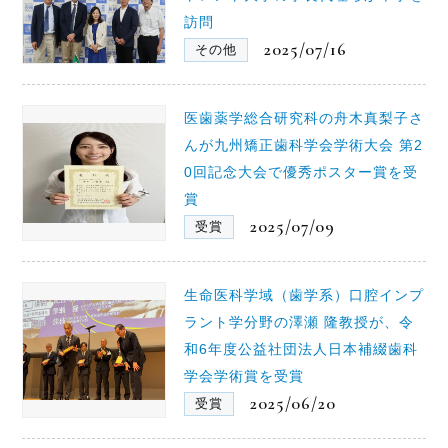
訪問
2025/07/16
その他
医歯薬学総合研究科の舟木真梨子さ
んが九州矯正歯科学会学術大会 第2
0回記念大会で優秀ポスター賞を受
賞
2025/07/09
受賞
生命医科学域（歯学系）口腔インプ
ラント学分野の澤瀬 隆教授が、令
和6年度公益社団法人日本補綴歯科
学会学術賞を受賞
2025/06/20
受賞