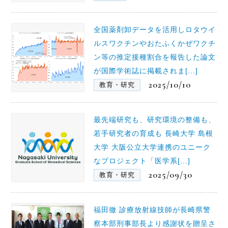
全国薬剤卸データを活用しロタウイ
ルスワクチンやおたふくかぜワクチ
ン等の推定接種割合を報告した論文
が国際学術誌に掲載されま[...]
2025/10/10
教育・研究
最先端研究も、研究環境の整備も、
若手研究者の育成も 長崎大学 島根
大学 大阪公立大学連携のユニーク
なプロジェクト「医学系[...]
2025/09/30
教育・研究
福田徹 診療放射線技師が長崎県警
察本部刑事部長より感謝状を贈呈さ