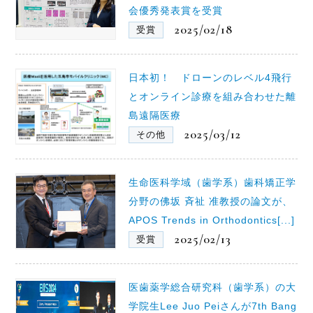
会優秀発表賞を受賞
2025/02/18
受賞
日本初！ ドローンのレベル4飛行
とオンライン診療を組み合わせた離
島遠隔医療
2025/03/12
その他
生命医科学域（歯学系）歯科矯正学
分野の佛坂 斉祉 准教授の論文が、
APOS Trends in Orthodontics[...]
2025/02/13
受賞
医歯薬学総合研究科（歯学系）の大
学院生Lee Juo Peiさんが7th Bang