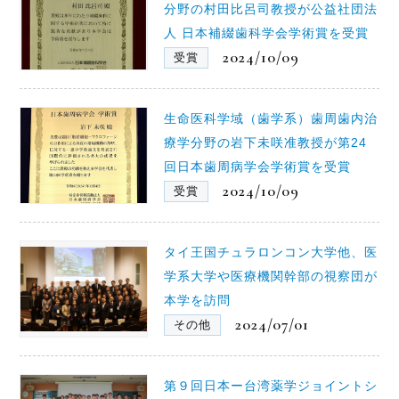
分野の村田比呂司教授が公益社団法
人 日本補綴歯科学会学術賞を受賞
2024/10/09
受賞
生命医科学域（歯学系）歯周歯内治
療学分野の岩下未咲准教授が第24
回日本歯周病学会学術賞を受賞
2024/10/09
受賞
タイ王国チュラロンコン大学他、医
学系大学や医療機関幹部の視察団が
本学を訪問
2024/07/01
その他
第９回日本ー台湾薬学ジョイントシ