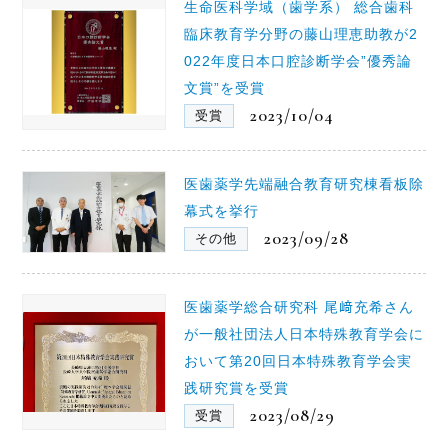
生命医科学域（歯学系） 総合歯科
臨床教育学分野の藤山理恵助教が2
022年度日本口腔診断学会”優秀論
文賞”を受賞
2023/10/04
受賞
医歯薬学先端融合教育研究棟看板除
幕式を挙行
2023/09/28
その他
医歯薬学総合研究科 尾﨑充希さん
が一般社団法人日本特殊教育学会に
おいて第20回日本特殊教育学会実
践研究賞を受賞
2023/08/29
受賞