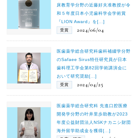
床教育学分野の近藤好夫准教授が令
和５年度日本小児歯科学会学術賞
『LION Award』を[...]
2024/06/04
受賞
医歯薬学総合研究科歯科補綴学分野
のSafaee Sirus特任研究員が日本
歯科理工学会第82回学術講演会に
おいて研究奨励[...]
2024/04/25
受賞
医歯薬学総合研究科 先進口腔医療
開発学分野の叶井里歩助教が2023
年度公益財団法人NSKナカニシ財団
海外留学助成金を獲得[...]