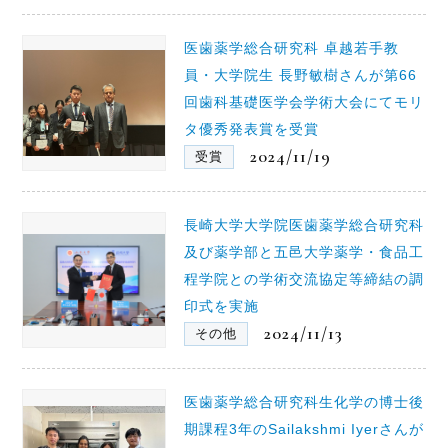
医歯薬学総合研究科 卓越若手教
員・大学院生 長野敏樹さんが第66
回歯科基礎医学会学術大会にてモリ
タ優秀発表賞を受賞
2024/11/19
受賞
長崎大学大学院医歯薬学総合研究科
及び薬学部と五邑大学薬学・食品工
程学院との学術交流協定等締結の調
印式を実施
2024/11/13
その他
医歯薬学総合研究科生化学の博士後
期課程3年のSailakshmi Iyerさんが