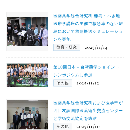
医歯薬学総合研究科 離島・へき地
医療学講座の主催で救急車のない離
島において救急搬送シミュレーショ
ンを実施
2025/11/14
教育・研究
第10回日本－台湾薬学ジョイント
シンポジウムに参加
2025/11/12
その他
医歯薬学総合研究科および医学部が
四川友誼国際医薬衛生交流センター
と学術交流協定を締結
2025/11/10
その他