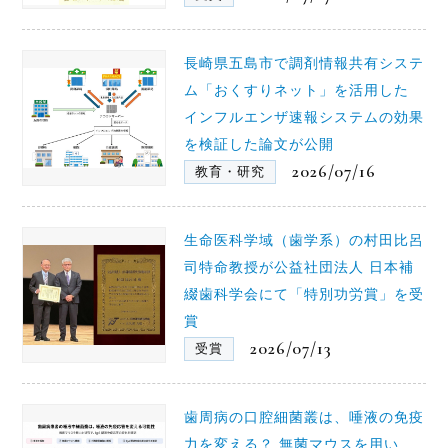
長崎県五島市で調剤情報共有システ
ム「おくすりネット」を活用した
インフルエンザ速報システムの効果
を検証した論文が公開
2026/07/16
教育・研究
生命医科学域（歯学系）の村田比呂
司特命教授が公益社団法人 日本補
綴歯科学会にて「特別功労賞」を受
賞
2026/07/13
受賞
歯周病の口腔細菌叢は、唾液の免疫
力を変える？ 無菌マウスを用い