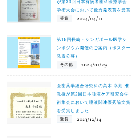
が第33回日本有病者歯科医療学会
学術大会において優秀発表賞を受賞
2024/04/11
受賞
第15回長崎・シンガポール医学シ
ンポジウム開催のご案内（ポスター
発表公募）
2024/01/29
その他
医歯薬学総合研究科の高木 幸則 准
教授が第2回日本唾液ケア研究会学
術集会において唾液関連優秀論文賞
を受賞しました
2023/12/14
受賞