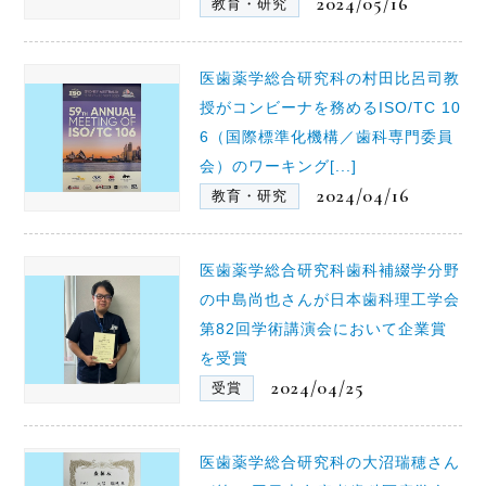
2024/05/16
教育・研究
医歯薬学総合研究科の村田比呂司教
授がコンビーナを務めるISO/TC 10
6（国際標準化機構／歯科専門委員
会）のワーキング[...]
2024/04/16
教育・研究
医歯薬学総合研究科歯科補綴学分野
の中島尚也さんが日本歯科理工学会
第82回学術講演会において企業賞
を受賞
2024/04/25
受賞
医歯薬学総合研究科の大沼瑞穂さん