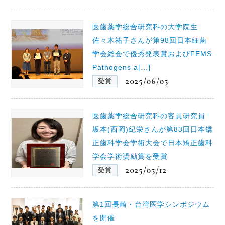
医歯薬学総合研究科の大学院生
佐々木祐子さんが第98回日本細菌
学会総会で優秀発表賞およびFEMS
Pathogens a[...]
2025/06/05
受賞
医歯薬学総合研究科の客員研究員
坂本(西岡)紀栄さんが第83回日本矯
正歯科学会学術大会で日本矯正歯科
学会学術奨励賞を受賞
2025/05/12
受賞
第1回長崎・台湾医学シンポジウム
を開催