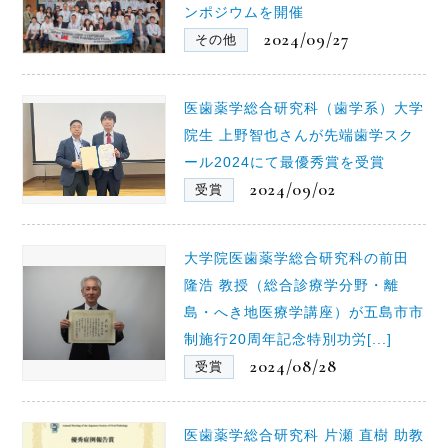
ンポジウムを開催
2024/09/27
その他
医歯薬学総合研究科（歯学系）大学
院生 上野智也さんが先端歯学スク
ール2024にて最優秀賞を受賞
2024/09/02
受賞
大学院医歯薬学総合研究科の前田
隆浩 教授（総合診療学分野・離
島・へき地医療学講座）が五島市市
制施行20周年記念特別功労[...]
2024/08/28
受賞
医歯薬学総合研究科 片瀬 直樹 助教