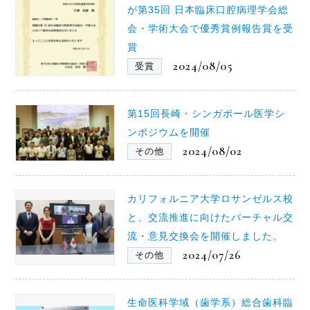
が第35回 日本臨床口腔病理学会総
会・学術大会で優秀賞例報告賞を受
賞
2024/08/05
受賞
第15回長崎・シンガポール医学シ
ンポジウムを開催
2024/08/02
その他
カリフォルニア大学ロサンゼルス校
と、交流推進に向けたバーチャル交
流・意見交換会を開催しました。
2024/07/26
その他
生命医科学域（歯学系）総合歯科臨