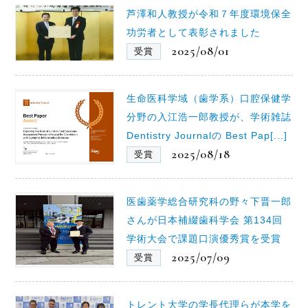
芦澤和人教授が令和７年度環境保全
功労者として表彰されました
2025/08/01
受賞
生命医科学域（歯学系）口腔保健学
分野の入江浩一郎教授が、学術雑誌
Dentistry Journalの Best Pap[...]
2025/08/18
受賞
医歯薬学総合研究科の野々下晋一郎
さんが日本補綴歯科学会 第134回
学術大会で課題口演優秀賞を受賞
2025/07/09
受賞
トレント大学の学長代理らが本学を