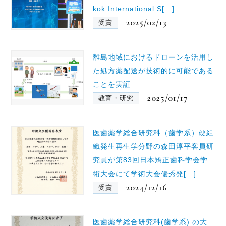
kok International S[...]
2025/02/13
受賞
離島地域におけるドローンを活用し
た処方薬配送が技術的に可能である
ことを実証
2025/01/17
教育・研究
医歯薬学総合研究科（歯学系）硬組
織発生再生学分野の森田淳平客員研
究員が第83回日本矯正歯科学会学
術大会にて学術大会優秀発[...]
2024/12/16
受賞
医歯薬学総合研究科(歯学系) の大