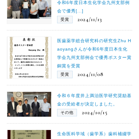
令和6年度日本生化学会九州支部例
会で優秀[...]
2024/11/13
受賞
医歯薬学総合研究科の研究生Zhu H
aoyangさんが令和6年度日本生化
学会九州支部例会で優秀ポスター賞
銅賞を受賞
2024/11/08
受賞
令和６年度井上満治医学研究奨励基
金の受給者が決定しました。
2024/10/15
その他
生命医科学域（歯学系）歯科補綴学