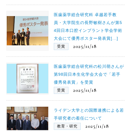
医歯薬学総合研究科 卓越若手教
員・大学院生の長野敏樹さんが第5
4回日本口腔インプラント学会学術
大会にて優秀ポスター発表賞[...]
2025/11/18
受賞
医歯薬学総合研究科の松川萌さんが
第98回日本生化学会大会で「若手
優秀発表賞」を受賞
2025/11/18
受賞
ライデン大学との国際連携による若
手研究者の着任について
2025/11/18
教育・研究