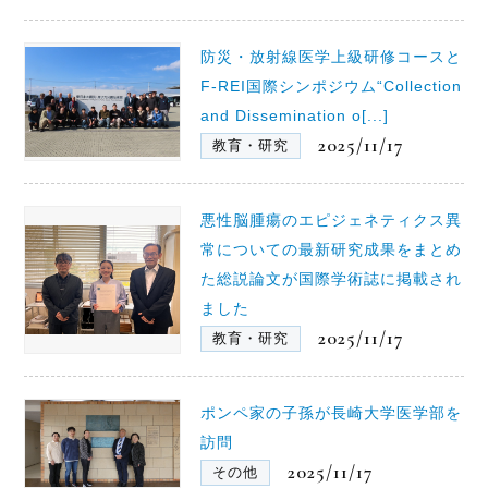
防災・放射線医学上級研修コースと
F-REI国際シンポジウム“Collection
and Dissemination o[...]
2025/11/17
教育・研究
悪性脳腫瘍のエピジェネティクス異
常についての最新研究成果をまとめ
た総説論文が国際学術誌に掲載され
ました
2025/11/17
教育・研究
ポンペ家の子孫が長崎大学医学部を
訪問
2025/11/17
その他