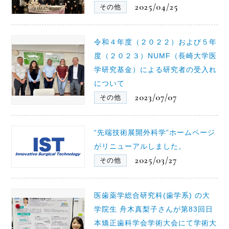
2025/04/25
その他
令和４年度（２０２２）および５年
度（２０２３）NUMF（長崎大学医
学研究基金）による研究者の受入れ
について
2023/07/07
その他
“先端技術展開外科学”ホームページ
がリニューアルしました。
2025/03/27
その他
医歯薬学総合研究科(歯学系) の大
学院生 舟木真梨子さんが第83回日
本矯正歯科学会学術大会にて学術大