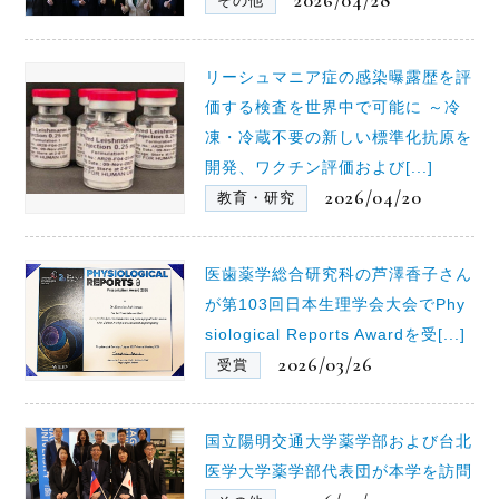
2026/04/28
その他
リーシュマニア症の感染曝露歴を評
価する検査を世界中で可能に ～冷
凍・冷蔵不要の新しい標準化抗原を
開発、ワクチン評価および[...]
2026/04/20
教育・研究
医歯薬学総合研究科の芦澤香子さん
が第103回日本生理学会大会でPhy
siological Reports Awardを受[...]
2026/03/26
受賞
国立陽明交通大学薬学部および台北
医学大学薬学部代表団が本学を訪問