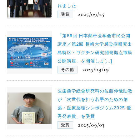
れました
2025/09/25
受賞
「第66回 日本熱帯医学会市民公開
講座／第2回 長崎大学感染症研究出
島特区・ワクチン研究開発拠点市民
公開講座」を開催しま[...]
2025/09/19
その他
医歯薬学総合研究科の佐藤伸哉助教
が「次世代を担う若手のための創
薬・医療薬理シンポジウム2025 優
秀発表賞」を受賞
2025/09/03
受賞