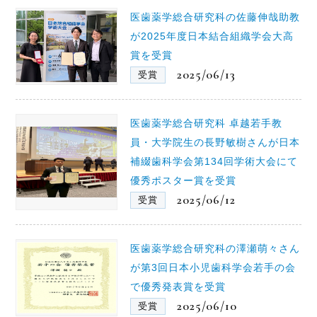
医歯薬学総合研究科の佐藤伸哉助教
が2025年度日本結合組織学会大高
賞を受賞
2025/06/13
受賞
医歯薬学総合研究科 卓越若手教
員・大学院生の長野敏樹さんが日本
補綴歯科学会第134回学術大会にて
優秀ポスター賞を受賞
2025/06/12
受賞
医歯薬学総合研究科の澤瀬萌々さん
が第3回日本小児歯科学会若手の会
で優秀発表賞を受賞
2025/06/10
受賞