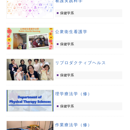
看護実践科学
保健学系
公衆衛生看護学
保健学系
リプロダクティブヘルス
保健学系
理学療法学（修）
保健学系
作業療法学（修）