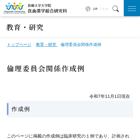
JP
EN
togg
navi
教育・研究
トップページ
教育・研究
倫理委員会関係作成例
倫理委員会関係作成例
令和7年11月1日現在
作成例
このページに掲載の作成例は臨床研究の１例であり、計画され