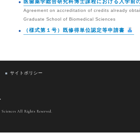
医歯薬学総合研究科博士課程における入学前
Agreement on accreditation of credits already obtai
Graduate School of Biomedical Sciences
（様式第１号）既修得単位認定等申請書
サイトポリシー
科
Sciences All Rights Reserved.